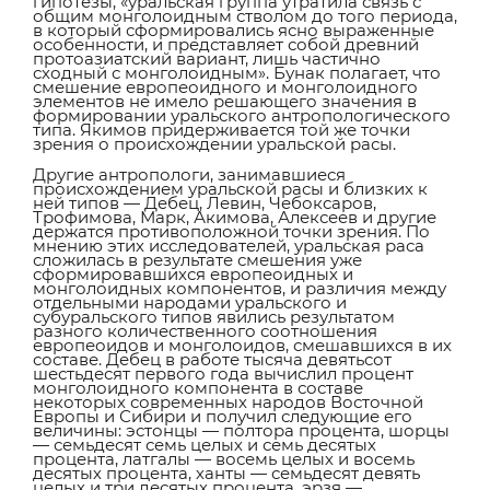
гипотезы, «уральская группа утратила связь с
общим монголоидным стволом до того периода,
в который сформировались ясно выраженные
особенности, и представляет собой древний
протоазиатский вариант, лишь частично
сходный с монголоидным». Бунак полагает, что
смешение европеоидного и монголоидного
элементов не имело решающего значения в
формировании уральского антропологического
типа. Якимов придерживается той же точки
зрения о происхождении уральской расы.
Другие антропологи, занимавшиеся
происхождением уральской расы и близких к
ней типов — Дебец, Левин, Чебоксаров,
Трофимова, Марк, Акимова, Алексеев и другие
держатся противоположной точки зрения. По
мнению этих исследователей, уральская раса
сложилась в результате смешения уже
сформировавшихся европеоидных и
монголоидных компонентов, и различия между
отдельными народами уральского и
субуральского типов явились результатом
разного количественного соотношения
европеоидов и монголоидов, смешавшихся в их
составе. Дебец в работе тысяча девятьсот
шестьдесят первого года вычислил процент
монголоидного компонента в составе
некоторых современных народов Восточной
Европы и Сибири и получил следующие его
величины: эстонцы — полтора процента, шорцы
— семьдесят семь целых и семь десятых
процента, латгалы — восемь целых и восемь
десятых процента, ханты — семьдесят девять
целых и три десятых процента, эрзя —