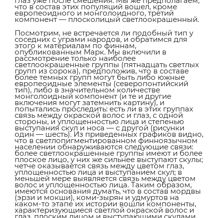
глаз уже после смешения. Мы же предполагаем,
что в состав этих популяций вошел, кроме
европеоидного и монголоидного, третий
компонент — плосколицый светлоокрашенный.
Посмотрим, не встречается ли подобный тип у
соседних с уграми народов, и обратимся для
этого к материалам по финнам,
опубликованным Марк. Мы включили в
рассмотрение только наиболее
светлоокрашенные группы (пятнадцать светлых
групп из сорока), предположив, что в составе
более темных групп могут быть либо южные
европеоидные элементы (северопонтийский
тип), либо в значительном количестве
монголоидный компонент (и те и другие
включения могут затемнить картину), и
попытались проследить: есть ли в этих группах
связь между окраской волос и глаз, с одной
стороны, и уплощенностью лица и степенью
выступания скул и носа — с другой (рисунки
один — шесть). Из приведенных графиков видно,
что в светлопигментированном финноязычном
населении обнаруживаются следующие связи:
более светлоокрашенные группы имеют и более
плоское лицо, у них же сильнее выступают скулы;
четче оказывается связь между цветом глаз,
уплощенностью лица и выступанием скул; в
меньшей мере выявляется связь между цветом
волос и уплощенностью лица. Таким образом,
имеются основания думать, что в состав мордвы
(эрзи и мокши), коми-зырян и удмуртов на
каком-то этапе их истории вошли компоненты,
характеризующиеся светлой окраской волос и
глаз, плоским лицом и выступающими скулами.