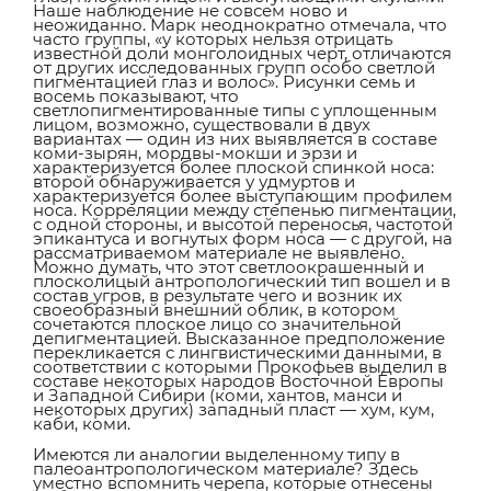
Наше наблюдение не совсем ново и
неожиданно. Марк неоднократно отмечала, что
часто группы, «у которых нельзя отрицать
известной доли монголоидных черт, отличаются
от других исследованных групп особо светлой
пигментацией глаз и волос». Рисунки семь и
восемь показывают, что
светлопигментированные типы с уплощенным
лицом, возможно, существовали в двух
вариантах — один из них выявляется в составе
коми-зырян, мордвы-мокши и эрзи и
характеризуется более плоской спинкой носа:
второй обнаруживается у удмуртов и
характеризуется более выступающим профилем
носа. Корреляции между степенью пигментации,
с одной стороны, и высотой переносья, частотой
эпикантуса и вогнутых форм носа — с другой, на
рассматриваемом материале не выявлено.
Можно думать, что этот светлоокрашенный и
плосколицый антропологический тип вошел и в
состав угров, в результате чего и возник их
своеобразный внешний облик, в котором
сочетаются плоское лицо со значительной
депигментацией. Высказанное предположение
перекликается с лингвистическими данными, в
соответствии с которыми Прокофьев выделил в
составе некоторых народов Восточной Европы
и Западной Сибири (коми, хантов, манси и
некоторых других) западный пласт — хум, кум,
каби, коми.
Имеются ли аналогии выделенному типу в
палеоантропологическом материале? Здесь
уместно вспомнить черепа, которые отнесены