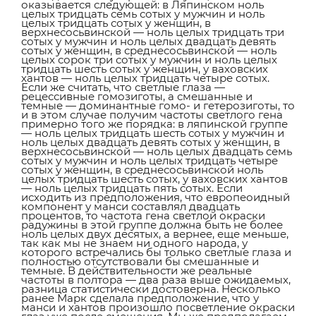
оказывается следующей: в Ляпинском ноль
целых тридцать семь сотых у мужчин и ноль
целых тридцать сотых у женщин, в
верхнесосьвинской — ноль целых тридцать три
сотых у мужчин и ноль целых двадцать девять
сотых у женщин, в среднесосьвинской — ноль
целых сорок три сотых у мужчин и ноль целых
тридцать шесть сотых у женщин, у ваховских
хантов — ноль целых тридцать четыре сотых.
Если же считать, что светлые глаза —
рецессивные гомозиготы, а смешанные и
темные — доминантные гомо- и гетерозиготы, то
и в этом случае получим частоты светлого гена
примерно того же порядка: в ляпинской группе
— ноль целых тридцать шесть сотых у мужчин и
ноль целых двадцать девять сотых у женщин, в
верхнесосьвинской — ноль целых двадцать семь
сотых у мужчин и ноль целых тридцать четыре
сотых у женщин, в среднесосьвинской ноль
целых тридцать шесть сотых, у ваховских хантов
— ноль целых тридцать пять сотых. Если
исходить из предположения, что европеоидный
компонент у манси составлял двадцать
процентов, то частота гена светлой окраски
радужины в этой группе должна быть не более
ноль целых двух десятых, а вернее, еще меньше,
так как мы не знаем ни одного народа, у
которого встречались бы только светлые глаза и
полностью отсутствовали бы смешанные и
темные. В действительности же реальные
частоты в полтора — два раза выше ожидаемых,
разница статистически достоверна. Несколько
ранее Марк сделала предположение, что у
манси и хантов произошло посветление окраски