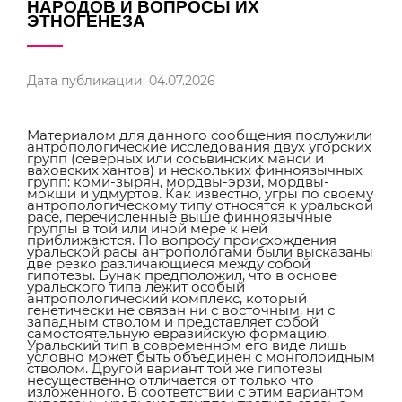
НАРОДОВ И ВОПРОСЫ ИХ
ЭТНОГЕНЕЗА
Дата публикации: 04.07.2026
Материалом для данного сообщения послужили
антропологические исследования двух угорских
групп (северных или сосьвинских манси и
ваховских хантов) и нескольких финноязычных
групп: коми-зырян, мордвы-эрзи, мордвы-
мокши и удмуртов. Как известно, угры по своему
антропологическому типу относятся к уральской
расе, перечисленные выше финноязычные
группы в той или иной мере к ней
приближаются. По вопросу происхождения
уральской расы антропологами были высказаны
две резко различающиеся между собой
гипотезы. Бунак предположил, что в основе
уральского типа лежит особый
антропологический комплекс, который
генетически не связан ни с восточным, ни с
западным стволом и представляет собой
самостоятельную евразийскую формацию.
Уральский тип в современном его виде лишь
условно может быть объединен с монголоидным
стволом. Другой вариант той же гипотезы
несущественно отличается от только что
изложенного. В соответствии с этим вариантом