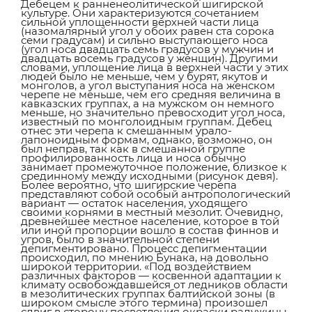
Дебецем к ранненеолитической шигирской
культуре. Они характеризуются сочетанием
сильной уплощенности верхней части лица
(назомалярный угол у обоих равен ста сорока
семи градусам) и сильно выступающего носа
(угол носа двадцать семь градусов у мужчин и
двадцать восемь градусов у женщин). Другими
словами, уплощение лица в верхней части у этих
людей было не меньше, чем у бурят, якутов и
монголов, а угол выступания носа на женском
черепе не меньше, чем его средняя величина в
кавказских группах, а на мужском он немного
меньше, но значительно превосходит угол носа,
известный по монголоидным группам. Дебец
отнес эти черепа к смешанным урало-
лапоноидным формам, однако, возможно, он
был неправ, так как в смешанной группе
профилированность лица и носа обычно
занимает промежуточное положение, близкое к
срединному между исходными (рисунок девя).
Более вероятно, что шигирские черепа
представляют собой особый антропологический
вариант — остаток населения, уходящего
своими корнями в местный мезолит. Очевидно,
древнейшее местное население, которое в той
или иной пропорции вошло в состав финнов и
угров, было в значительной степени
депигментировано. Процесс депигментации
происходил, по мнению Бунака, на довольно
широкой территории. «Под воздействием
различных факторов — косвенной адаптации к
климату освобождавшейся от ледников области
в мезолитических группах балтийской зоны (в
широком смысле этого термина) произошел
сдвиг в сторону посветления окраски радужины