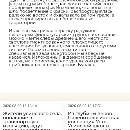
(как и в других более далеких от балтийского
побережья зонах)...». Возможно, что зона, где
шло посветление окраски, распространялась
далеко на восток и охватывала район Урала, а
также простиралась на более южные
территории.
Итак, рассматривая окраску радужины
некоторых финно-угорских групп, в их составе
можно найти следы древнейшего местного
светлопигментированного плосколицего
населения, безусловно, смешанного с другими
типами. Рассмотрение этих типов —
специальная задача, которой мы здесь не
касаемся. Изложенный в данном сообщении
взгляд на происхождение уральской расы
приближается к точке зрения Бунака.
2026-08-05 13:13:14
2026-08-05 12:17:51
Жители усинского села,
Из глубины веков.
попавшие в
Палеонтологическая
транспортную
коллекция Усть-
изоляцию, ждут
Усинской школы
решения проблемы
пополнилась новыми