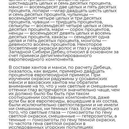
шестнадцать целых и семь десятых процента,
манси — восемьдесят две целых и пять десятых
процента, лопари —wrap двадцать шесть целых
и семь десятых процента, чулымцы —
восемьдесят четыре целых и три десятых
процента, чуваши — тридцать процентов,
селькупы — восемьдесят четыре целых и семь
десятых процента, мари — сорок процентов,
ненцы — восемьдесят девять целых и восемь
десятых процента, хакасы — семьдесят одна
целая и пять десятых процента, монголы —
девяносто восемь процентов. Некоторое
посветление окраски волос и глаз у народов
Западной Сибири Дебец относил в основном за
счет примеси депигментированного
европеоидного компонента.
В составе хантов и манси, по расчету Дебеца,
оказалось, как видим, примерно двадцать
процентов европеоидной примеси. При
изучении окраски радужины у сосьвинских
манси и ваховских хантов мы обратили
внимание на то, что у них светлые и смешанные
оттенки глаз встречаются значительно чаще, чем
их должно было бы быть при таком
соотношении составных компонентов, даже
если бы все европеоиды, вошедшие в их состав,
были исключительно светлоглазыми и не имели
ни смешанных, ни темных глаз. Если исходить из
того, что светлые глаза — гомозиготы по гену
светлой окраски, смешанные — гетерозиготы, а
темные — гомозиготы по гену темной окраски,
то частота гена светлой окраски в
исследованных угорских популяциях