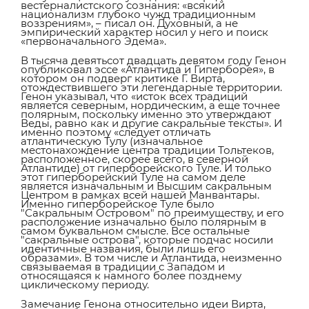
вестерналистского сознания: «всякий
национализм глубоко чужд традиционным
воззрениям», – писал он. Духовный, а не
эмпирический характер носил у него и поиск
«первоначального Эдема».
В тысяча девятьсот двадцать девятом году Генон
опубликовал эссе «Атлантида и Гиперборея», в
котором он подверг критике Г. Вирта,
отождествившего эти легендарные территории.
Генон указывал, что «исток всех традиций
является северным, нордическим, а еще точнее
полярным, поскольку именно это утверждают
Веды, равно как и другие сакральные тексты». И
именно поэтому «следует отличать
атлантическую Тулу (изначальное
местонахождение центра традиции Тольтеков,
расположенное, скорее всего, в северной
Атлантиде) от гиперборейского Туле. И только
этот гиперборейский Туле на самом деле
является изначальным и Высшим сакральным
Центром в рамках всей нашей Манвантары.
Именно гиперборейское Туле было
"Сакральным Островом" по преимуществу, и его
расположение изначально было полярным в
самом буквальном смысле. Все остальные
"сакральные острова", которые подчас носили
идентичные названия, были лишь его
образами». В том числе и Атлантида, неизменно
связываемая в традиции с Западом и
относящаяся к намного более позднему
циклическому периоду.
Замечание Генона относительно идеи Вирта,