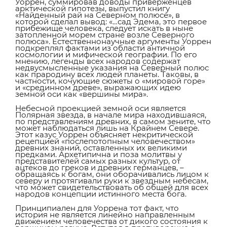
Уоррен, суммировав доводы приверженцев
арктической гипотезы, выпустил книгу
«Найденный рай на Северном полюсе», в
которой сделал вывод: «…сад Эдема, это первое
прибежище человека, следует искать в ныне
затопленной морем стране возле Северного
полюса». Естественнонаучные аргументы Уоррен
подкреплял фактами из области античной
космологии и мифической географии. По его
мнению, легенды всех народов содержат
недвусмысленные указания на Северный полюс
как прародину всех людей планеты. Таковы, в
частности, кочующие сюжеты о «мировой горе»
и «срединном древе», выражающих идею
земной оси как «вершины мира».
Небесной проекцией земной оси является
Полярная звезда, в начале мира находившаяся,
по представлениям древних, в самом зените, что
может наблюдаться лишь на Крайнем Севере.
Этот казус Уоррен объясняет некритической
рецепцией «послепотопным человечеством»
древних знаний, оставленных их великими
предками. Архетипична и поза молитвы у
представителей самых разных культур, от
ацтеков до греков и древних германцев, –
обращаясь к богам, они оборачивались лицом к
северу и протягивали руки к звездным небесам,
что может свидетельствовать об общей для всех
народов концепции истинного места бога.
Принципиален для Уоррена тот факт, что
история не является линейно направленным
движением человечества от дикого состояния к