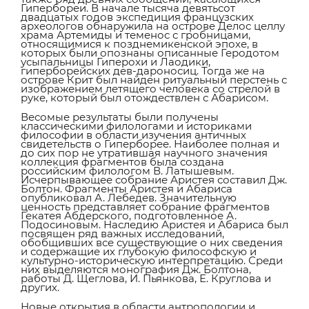
Гипербореи. В начале тысяча девятьсот
двадцатых годов экспедиция французских
археологов обнаружила на острове Делос целлу
храма Артемиды и теменос с гробницами,
относящимися к позднемикенской эпохе, в
которых были опознаны описанные Геродотом
усыпальницы Гиперохи и Лаодики,
гиперборейских дев-дароносиц. Тогда же на
острове Крит был найден ритуальный перстень с
изображением летящего человека со стрелой в
руке, который был отождествлен с Абарисом.
Весомые результаты были получены
классическими филологами и историками
философии в области изучения античных
свидетельств о Гиперборее. Наиболее полная и
до сих пор не утратившая научного значения
коллекция фрагментов была создана
российским филологом В. Латышевым.
Исчерпывающее собрание Аристея составил Дж.
Болтон. Фрагменты Аристея и Абариса
опубликовал А. Лебедев. Значительную
ценность представляет собрание фрагментов
Гекатея Абдерского, подготовленное А.
Подосиновым. Наследию Аристея и Абариса был
посвящен ряд важных исследований,
обобщивших все существующие о них сведения
и содержащие их глубокую философскую и
культурно-историческую интерпретацию. Среди
них выделяются монография Дж. Болтона,
работы Д. Щеглова, И. Пьянкова, Е. Круглова и
других.
Новые открытия в области антропологии и