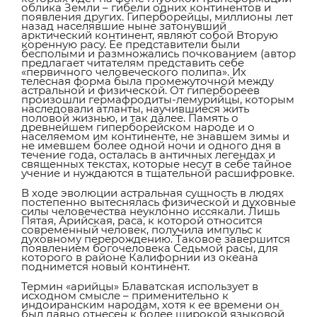
облика Земли – гибели одних континентов и
появления других. Гиперборейцы, миллионы лет
назад населявшие ныне затонувший
арктический континент, являют собой Вторую
коренную расу. Ее представители были
бесполыми и размножались почкованием (автор
предлагает читателям представить себе
«первичного человеческого полипа». Их
телесная форма была промежуточной между
астральной и физической. От гипербореев
произошли гермафродиты-лемурийцы, которым
наследовали атланты, научившиеся жить
половой жизнью, и так далее. Память о
древнейшем гиперборейском народе и о
населяемом им континенте, не знавшем зимы и
не имевшем более одной ночи и одного дня в
течение года, осталась в античных легендах и
священных текстах, которые несут в себе тайное
учение и нуждаются в тщательной расшифровке.
В ходе эволюции астральная сущность в людях
постепенно вытеснялась физической и духовные
силы человечества неуклонно иссякали. Лишь
Пятая, Арийская, раса, к которой относится
современный человек, получила импульс к
духовному перерождению. Таковое завершится
появлением богочеловека Седьмой расы, для
которого в районе Калифорнии из океана
поднимется новый континент.
Термин «арийцы» Блаватская использует в
исходном смысле – применительно к
индоиранским народам, хотя к ее времени он
был давно отнесен к более широкой языковой