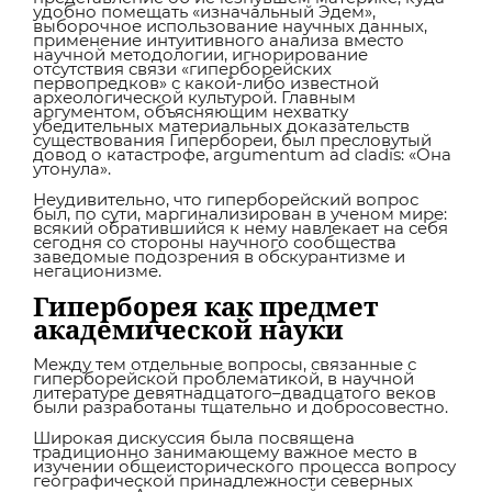
удобно помещать «изначальный Эдем»,
выборочное использование научных данных,
применение интуитивного анализа вместо
научной методологии, игнорирование
отсутствия связи «гиперборейских
первопредков» с какой-либо известной
археологической культурой. Главным
аргументом, объясняющим нехватку
убедительных материальных доказательств
существования Гипербореи, был пресловутый
довод о катастрофе, argumentum ad cladis: «Она
утонула».
Неудивительно, что гиперборейский вопрос
был, по сути, маргинализирован в ученом мире:
всякий обратившийся к нему навлекает на себя
сегодня со стороны научного сообщества
заведомые подозрения в обскурантизме и
негационизме.
Гиперборея как предмет
академической науки
Между тем отдельные вопросы, связанные с
гиперборейской проблематикой, в научной
литературе девятнадцатого–двадцатого веков
были разработаны тщательно и добросовестно.
Широкая дискуссия была посвящена
традиционно занимающему важное место в
изучении общеисторического процесса вопросу
географической принадлежности северных