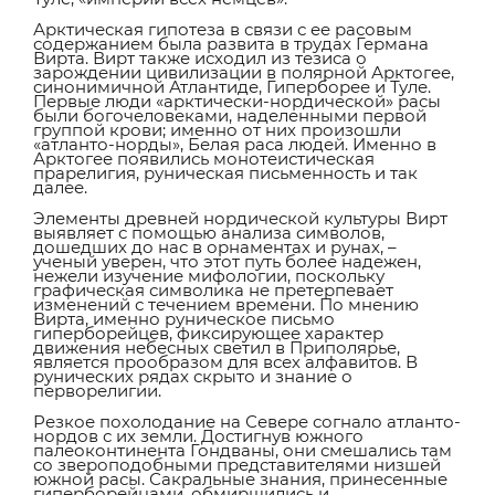
Арктическая гипотеза в связи с ее расовым
содержанием была развита в трудах Германа
Вирта. Вирт также исходил из тезиса о
зарождении цивилизации в полярной Арктогее,
синонимичной Атлантиде, Гиперборее и Туле.
Первые люди «арктически-нордической» расы
были богочеловеками, наделенными первой
группой крови; именно от них произошли
«атланто-норды», Белая раса людей. Именно в
Арктогее появились монотеистическая
прарелигия, руническая письменность и так
далее.
Элементы древней нордической культуры Вирт
выявляет с помощью анализа символов,
дошедших до нас в орнаментах и рунах, –
ученый уверен, что этот путь более надежен,
нежели изучение мифологии, поскольку
графическая символика не претерпевает
изменений с течением времени. По мнению
Вирта, именно руническое письмо
гиперборейцев, фиксирующее характер
движения небесных светил в Приполярье,
является прообразом для всех алфавитов. В
рунических рядах скрыто и знание о
перворелигии.
Резкое похолодание на Севере согнало атланто-
нордов с их земли. Достигнув южного
палеоконтинента Гондваны, они смешались там
со звероподобными представителями низшей
южной расы. Сакральные знания, принесенные
гиперборейцами, обмирщились и