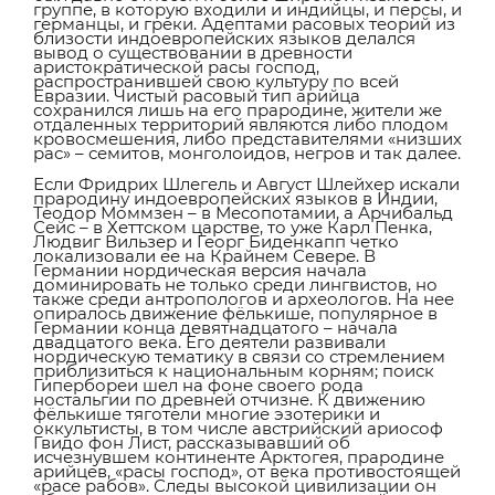
группе, в которую входили и индийцы, и персы, и
германцы, и греки. Адептами расовых теорий из
близости индоевропейских языков делался
вывод о существовании в древности
аристократической расы господ,
распространившей свою культуру по всей
Евразии. Чистый расовый тип арийца
сохранился лишь на его прародине, жители же
отдаленных территорий являются либо плодом
кровосмешения, либо представителями «низших
рас» – семитов, монголоидов, негров и так далее.
Если Фридрих Шлегель и Август Шлейхер искали
прародину индоевропейских языков в Индии,
Теодор Моммзен – в Месопотамии, а Арчибальд
Сейс – в Хеттском царстве, то уже Карл Пенка,
Людвиг Вильзер и Георг Биденкапп четко
локализовали ее на Крайнем Севере. В
Германии нордическая версия начала
доминировать не только среди лингвистов, но
также среди антропологов и археологов. На нее
опиралось движение фёлькише, популярное в
Германии конца девятнадцатого – начала
двадцатого века. Его деятели развивали
нордическую тематику в связи со стремлением
приблизиться к национальным корням; поиск
Гипербореи шел на фоне своего рода
ностальгии по древней отчизне. К движению
фёлькише тяготели многие эзотерики и
оккультисты, в том числе австрийский ариософ
Гвидо фон Лист, рассказывавший об
исчезнувшем континенте Арктогея, прародине
арийцев, «расы господ», от века противостоящей
«расе рабов». Следы высокой цивилизации он