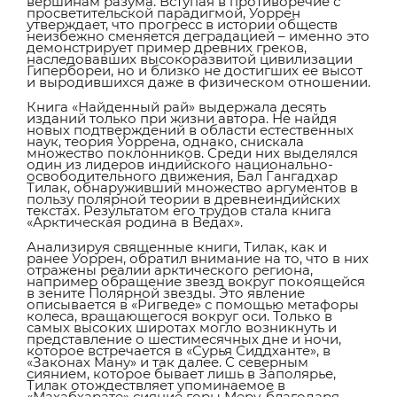
вершинам разума. Вступая в противоречие с
просветительской парадигмой, Уоррен
утверждает, что прогресс в истории обществ
неизбежно сменяется деградацией – именно это
демонстрирует пример древних греков,
наследовавших высокоразвитой цивилизации
Гипербореи, но и близко не достигших ее высот
и выродившихся даже в физическом отношении.
Книга «Найденный рай» выдержала десять
изданий только при жизни автора. Не найдя
новых подтверждений в области естественных
наук, теория Уоррена, однако, снискала
множество поклонников. Среди них выделялся
один из лидеров индийского национально-
освободительного движения, Бал Гангадхар
Тилак, обнаруживший множество аргументов в
пользу полярной теории в древнеиндийских
текстах. Результатом его трудов стала книга
«Арктическая родина в Ведах».
Анализируя священные книги, Тилак, как и
ранее Уоррен, обратил внимание на то, что в них
отражены реалии арктического региона,
например обращение звезд вокруг покоящейся
в зените Полярной звезды. Это явление
описывается в «Ригведе» с помощью метафоры
колеса, вращающегося вокруг оси. Только в
самых высоких широтах могло возникнуть и
представление о шестимесячных дне и ночи,
которое встречается в «Сурья Сиддханте», в
«Законах Ману» и так далее. С северным
сиянием, которое бывает лишь в Заполярье,
Тилак отождествляет упоминаемое в
«Махабхарате» сияние горы Меру, благодаря