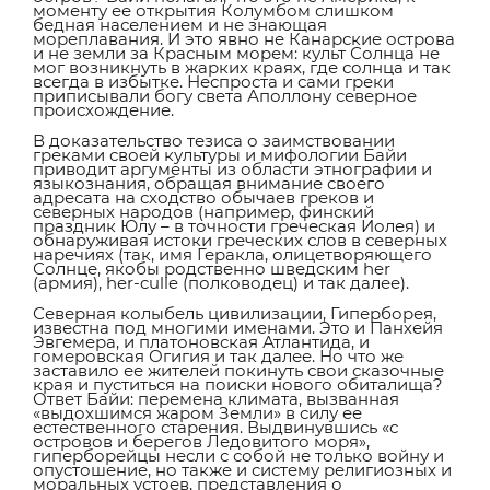
моменту ее открытия Колумбом слишком
бедная населением и не знающая
мореплавания. И это явно не Канарские острова
и не земли за Красным морем: культ Солнца не
мог возникнуть в жарких краях, где солнца и так
всегда в избытке. Неспроста и сами греки
приписывали богу света Аполлону северное
происхождение.
В доказательство тезиса о заимствовании
греками своей культуры и мифологии Байи
приводит аргументы из области этнографии и
языкознания, обращая внимание своего
адресата на сходство обычаев греков и
северных народов (например, финский
праздник Юлу – в точности греческая Иолея) и
обнаруживая истоки греческих слов в северных
наречиях (так, имя Геракла, олицетворяющего
Солнце, якобы родственно шведским her
(армия), her-culle (полководец) и так далее).
Северная колыбель цивилизации, Гиперборея,
известна под многими именами. Это и Панхейя
Эвгемера, и платоновская Атлантида, и
гомеровская Огигия и так далее. Но что же
заставило ее жителей покинуть свои сказочные
края и пуститься на поиски нового обиталища?
Ответ Байи: перемена климата, вызванная
«выдохшимся жаром Земли» в силу ее
естественного старения. Выдвинувшись «с
островов и берегов Ледовитого моря»,
гиперборейцы несли с собой не только войну и
опустошение, но также и систему религиозных и
моральных устоев, представления о