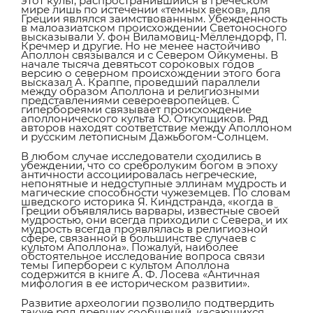
этот культ, распространившийся в греческом
мире лишь по истечении «темных веков», для
Греции являлся заимствованным. Убежденность
в малоазиатском происхождении Светоносного
высказывали У. фон Виламовиц-Мёллендорф, П.
Кречмер и другие. Но не менее настойчиво
Аполлон связывался и с Севером Ойкумены. В
начале тысяча девятьсот сороковых годов
версию о северном происхождении этого бога
высказал А. Краппе, проведший параллели
между образом Аполлона и религиозными
представлениями североевропейцев. С
гипербореями связывает происхождение
аполлонического культа Ю. Откупщиков. Ряд
авторов находят соответствие между Аполлоном
и русским летописным Дажьбогом-Солнцем.
В любом случае исследователи сходились в
убеждении, что со сребролуким богом в эпоху
античности ассоциировалась негреческие,
непонятные и недоступные эллинам мудрость и
магические способности чужеземцев. По словам
шведского историка Я. Киндстранда, «когда в
Греции объявлялись варвары, известные своей
мудростью, они всегда приходили с Севера, и их
мудрость всегда проявлялась в религиозной
сфере, связанной в большинстве случаев с
культом Аполлона». Пожалуй, наиболее
обстоятельное исследование вопроса связи
темы Гипербореи с культом Аполлона
содержится в книге А. Ф. Лосева «Античная
мифология в ее историческом развитии».
Развитие археологии позволило подтвердить
также ряд древних сообщений, касающихся