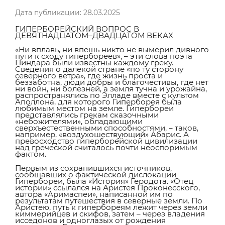
Дата публикации: 28.03.2025
ГИПЕРБОРЕЙСКИЙ ВОПРОС В
ДЕВЯТНАДЦАТОМ–ДВАДЦАТОМ ВЕКАХ
«Ни вплавь, ни впешь никто не вымерил дивного
пути к сходу гипербореев», – эти слова поэта
Пиндара были известны каждому греку.
Сведения о далекой стране «по ту сторону
северного ветра», где жизнь проста и
беззаботна, люди добры и благочестивы, где нет
ни войн, ни болезней, а земля тучна и урожайна,
распространялись по Элладе вместе с культом
Аполлона, для которого Гиперборея была
любимым местом на земле. Гипербореи
представлялись грекам сказочными
«небожителями», обладающими
сверхъестественными способностями, – таков,
например, «воздухошествующий» Абарис. А
превосходство гиперборейской цивилизации
над греческой считалось почти неоспоримым
фактом.
Первым из сохранившихся источников,
сообщавших о фактической дислокации
Гипербореи, была «История» Геродота. «Отец
истории» ссылался на Аристея Проконесского,
автора «Аримаспеи», написанной им по
результатам путешествия в северные земли. По
Аристею, путь к гипербореям лежит через земли
киммерийцев и скифов, затем – через владения
исседонов и одноглазых от рождения