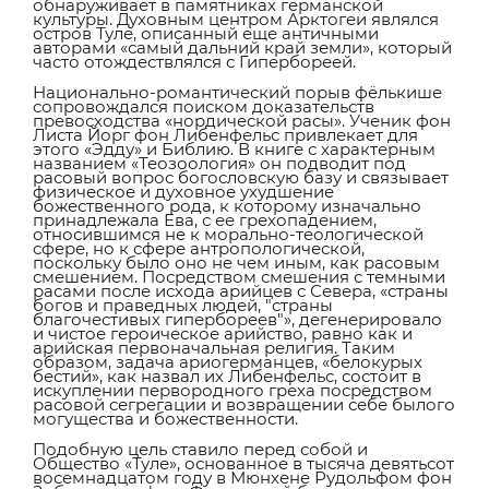
обнаруживает в памятниках германской
культуры. Духовным центром Арктогеи являлся
остров Туле, описанный еще античными
авторами «самый дальний край земли», который
часто отождествлялся с Гипербореей.
Национально-романтический порыв фёлькише
сопровождался поиском доказательств
превосходства «нордической расы». Ученик фон
Листа Йорг фон Либенфельс привлекает для
этого «Эдду» и Библию. В книге с характерным
названием «Теозоология» он подводит под
расовый вопрос богословскую базу и связывает
физическое и духовное ухудшение
божественного рода, к которому изначально
принадлежала Ева, с ее грехопадением,
относившимся не к морально-теологической
сфере, но к сфере антропологической,
поскольку было оно не чем иным, как расовым
смешением. Посредством смешения с темными
расами после исхода арийцев с Севера, «страны
богов и праведных людей, "страны
благочестивых гипербореев"», дегенерировало
и чистое героическое арийство, равно как и
арийская первоначальная религия. Таким
образом, задача ариогерманцев, «белокурых
бестий», как назвал их Либенфельс, состоит в
искуплении первородного греха посредством
расовой сегрегации и возвращении себе былого
могущества и божественности.
Подобную цель ставило перед собой и
Общество «Туле», основанное в тысяча девятьсот
восемнадцатом году в Мюнхене Рудольфом фон