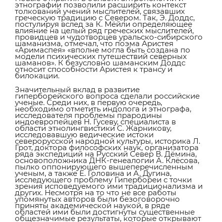
этнографии позволили расширить контекст
толкований учений мыслителей, связавших
греческую традицию с Севером. Так, Э. Доддс,
постулируя вслед за К. Мёйли определяющее
влияние на целый ряд греческих мыслителей,
провидцев и чудотворцев уральско-сибирского
шаманизма, отмечал, что поэма Аристея
«Аримаспея» «вполне могла быть создана по
модели психических путешествий северных
шаманов». К безусловно шаманским Доддс
относит способности Аристея к трансу и
билокации.
Значительный вклад в развитие
гиперборейского вопроса сделали российские
ученые. Среди них, в первую очередь,
необходимо отметить индолога и этнографа,
исследователя проблемы прародины
индоевропейцев Н. Гусеву, специалиста в
области этнолингвистики C. Жарникову,
исследовавшую ведические истоки
северорусской народной культуры, историка Л.
Грот, доктора философских наук, организатора
ряда экспедиций на Русский Север В. Дёмина,
основоположника ДНК-генеалогии А. Клёсова,
пылко оппонирующего вышеперечисленным
ученым, а также Е. Головина и А. Дугина,
исследующего проблему Гипербореи с точки
зрения исповедуемого ими традиционализма и
других. Несмотря на то что не все работы
упомянутых авторов были безоговорочно
приняты академической наукой, в ряде
областей ими были достигнуты существенные
общезначимые результаты, которые открывают