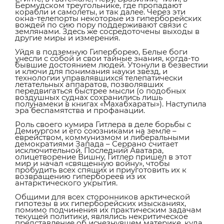
Бермудском треугольнике, где пропадают
корабли и самолеты, и так далее. Через эти
окна-телепорты некоторые из гиперборейских
вождей по сию пору поддерживают связи с
землянами. Здесь же сосредоточены выходы в
другие миры и измерения.
Уйдя в подземную Гиперборею, Белые боги
унесли с собой и свои тайные знания, когда-то
бывшие достоянием людей. Утонули в безвестии
и ключи для понимания науки звезд, и
технологии управлявшихся телепатически
летательных аппаратов, позволявших
передвигаться быстрее мысли (о подобных
воздушных суднах сохранились лишь
полунамеки в книгах «Махабхараты»). Наступила
эра беспамятства и профанации.
Роль своего кумира Гитлера в деле борьбы с
Демиургом и его союзниками на земле –
еврейством, коммунизмом и либеральными
демократиями Запада – Серрано считает
исключительной. Последний Аватара,
олицетворение Вишну, Гитлер пришел в этот
мир и начал «священную войну», чтобы
пробудить всех спящих и приуготовить их к
возвращению гипербореев из их
антарктического укрытия.
Общими для всех сторонников арктической
гипотезы в их гиперборейских изысканиях,
помимо подчинения их практическим задачам
текущей политики, являлись некритическое
представление об исчезнувшем материке, куда