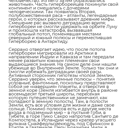
человечество. Из него затем образовались
животные». Часть гиперборейцев покинули свой
континент и смешались с дочерями
человеческими. Так появилась Вторая,
полубожественная раса – атланты, легендарные
герои, о которых рассказывают древние мифы.
Смешение рас вызвало деградацию вриля;
гипербореи не смогли удержать на орбите Луну
и произошла катастрофа, вызвавшая
глобальный потоп, поменявшая местами
северный и южный полюсы и переместившая
Гиперборею в Антарктиду.
Серрано отвергает идею, что после потопа
гипербореи мигрировали из Арктики в
направлении Индии и Кавказа и там передали
менее развитым южным племенам свои
выдающиеся знания. На самом деле они нашли
убежище во Внутренней Земле. Только так они и
смогли избежать деградации своей расы.
Активный сторонник гипотезы «полой Земли»,
Серрано уверен, что земные полюсы – понятия
условные, фантомные, поскольку представляют
собой не «навершия» планеты, а отверстия в
земной коре (Земля изгибается внутрь в районе
восемьдесят третьей широты, пересекая
которую путешественники не замечают, как
попадают в земную полость). Там, в полости
Земли, есть все условия для жизни и даже свое
солнце. Помимо полюсов есть и другие места
входа в подземный мир – в пустыне Гоби, в
Тибете, в горе Пико Сакро напротив Сантьяго де
Компостела, в Исландии через кратер угасшего
вулкана Снайфедльсйёкюдль, под Сфинксом в
Египте, в Гватемале, Перу, Бразилии, Чили, в