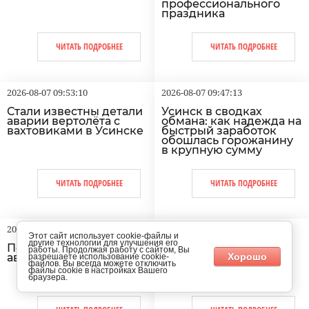
профессионального
праздника
ЧИТАТЬ ПОДРОБНЕЕ
ЧИТАТЬ ПОДРОБНЕЕ
2026-08-07 09:53:10
2026-08-07 09:47:13
Стали известны детали
Усинск в сводках
аварии вертолёта с
обмана: как надежда на
вахтовиками в Усинске
быстрый заработок
обошлась горожанину
в крупную сумму
ЧИТАТЬ ПОДРОБНЕЕ
ЧИТАТЬ ПОДРОБНЕЕ
2026-08-07 06:02:00
2026-08-07 06:00:00
Этот сайт использует cookie-файлы и
другие технологии для улучшения его
Погода на сегодня, 7
7 августа. Чем
работы. Продолжая работу с сайтом, Вы
августа, в Усинске
знаменателен этот
Хорошо
разрешаете использование cookie-
файлов. Вы всегда можете отключить
день в истории и не
файлы cookie в настройках Вашего
только...
браузера.