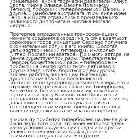
Концепцию Генона творчески развивали Юлиус
Эвола, Мирча Элиаде, Василе Ловинеску
(Гетикус), поборник «гиперборейской Дакии», и
другие. В наиболее экстравагантном виде идеи
Генона и Вирта отразились в произведениях
чилийского дипломата и мистика Мигеля
Серрано.
Претерпев определенные трансформации с
момента создания в середине тысяча девятьсот
сороковых годов, концепция Серрано получила
окончательный облик в его книгах «Золотая
цепь: эзотерический гитлеризм» и «Адольф
Гитлер: Последний аватара». По мысли автора, на
Земле существуют три расы. Представители
Первой, божественной расы – гипербореи –
прибыли на Землю сотни тысяч лет назад с
других звезд, чтобы бороться с Демиургом,
Князем рабства, лишающим Вселенную
духовного начала. Они поселились на
континенте по ту сторону Дальнего Севера, что и
отражает его греческое название. Гипербореи,
Белые боги, были великанами, их кожа была
почти синей, как у Кришны или Шивы, и они
обладали особым магическим органом, врилем,
дававшим способность вступать в связь с
трансцендентным миром, преодолевать силу
тяжести и удерживать светила на их орбитах.
К моменту прибытия гипербореев на Земле уже
были люди того рода, что «овеществился здесь
из-за условий окружающей среды или другой,
далеко отстоящей катастрофы до очень
примитивного состояния. Это третье