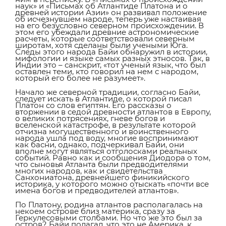
наук» и «Письмах об Атлантиде Платона и о
древней истории Азии» он развивал положение
об исчезнувшем народе, теперь уже настаивая
на его безусловно северном происхождении. В
этом его убеждали древние астрономические
расчеты, которые соответствовали северным
широтам, хотя сделаны были учеными Юга.
Следы этого народа Байи обнаружил в истории,
мифологии и языке самых разных этносов. Так, в
Индии это – санскрит, «тот ученый язык, что был
оставлен теми, кто говорил на нем с народом,
который его более не разумеет».
Начало же северной традиции, согласно Байи,
следует искать в Атлантиде, о которой писал
Платон со слов египтян. Его рассказы о
вторжении в седой древности атлантов в Европу,
о великих потрясениях, гневе богов и
вселенской катастрофе, в результате которой
отчизна могущественного и воинственного
народа ушла под воду, многие воспринимают
как басни, однако, подчеркивал Байи, они
вполне могут являться отголосками реальных
событий. Равно как и сообщения Диодора о том,
что сыновья Атланта были предводителями
многих народов, как и свидетельства
Санхониатона, древнейшего финикийского
историка, у которого можно отыскать «почти все
имена богов и предводителей атлантов».
По Платону, родина атлантов располагалась на
некоем острове близ материка, сразу за
Геркулесовыми столбами. Но что же это был за
остров? Байи полагал, что это не Америка, к