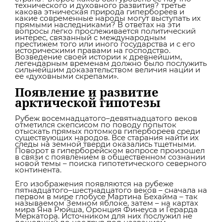
технического и духовного развития? третье
какова этническая природа гипербореев и
какие современные народы могут выступать их
прямыми наследниками? В ответах на эти
вопросы легко прослеживается политический
интерес, связанный с международным
престижем того или иного государства и с его
историческими правами на господство.
Возведение своей истории к древнейшим,
легендарным временам должно было послужить
сильнейшим доказательством величия нации и
ее «духовными скрепами».
Появление и развитие
арктической гипотезы
Рубеж восемнадцатого–девятнадцатого веков
отметился скепсисом по поводу попыток
отыскать прямых потомков гипербореев среди
существующих народов. Все старания найти их
следы на земной тверди оказались тщетными.
Поворот в гиперборейском вопросе произошел
в связи с появлением в общественном сознании
новой темы – поиска гипотетического северного
континента.
Его изображения появляются на рубеже
пятнадцатого–шестнадцатого веков – сначала на
первом в мире глобусе Мартина Бехайма – так
называемом Земном яблоке, затем – на картах
мира Яна Рюйша, Оронция Финеуса и Герарда
Меркатора. Источником для них послужил не