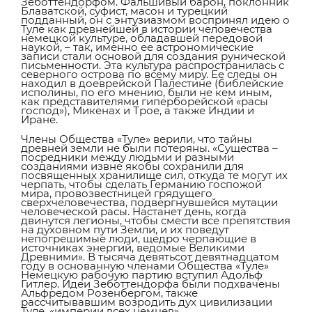
Зеботтендорфом. Фальшивый барон, поклонник
Блаватской, суфист, масон и турецкий
подданный, он с энтузиазмом воспринял идею о
Туле как древнейшей в истории человечества
немецкой культуре, обладавшей передовой
наукой, – так, именно ее астрономические
записи стали основой для создания рунической
письменности. Эта культура распространилась с
северного острова по всему миру. Ее следы он
находил в доеврейской Палестине (библейские
исполины, по его мнению, были не кем иным,
как представителями гиперборейской «расы
господ»), Микенах и Трое, а также Индии и
Иране.
Члены Общества «Туле» верили, что тайны
древней земли не были потеряны. «Существа –
посредники между людьми и разными
созданиями извне якобы сохранили для
посвященных хранилище сил, откуда те могут их
черпать, чтобы сделать Германию госпожой
мира, провозвестницей грядущего
сверхчеловечества, подвергнувшейся мутации
человеческой расы. Настанет день, когда
двинутся легионы, чтобы смести все препятствия
на духовном пути Земли, и их поведут
непогрешимые люди, щедро черпающие в
источниках энергий, ведомые Великими
Древними». В тысяча девятьсот девятнадцатом
году в основанную членами Общества «Туле»
Немецкую рабочую партию вступил Адольф
Гитлер. Идеи Зеботтендорфа были подхвачены
Альфредом Розенбергом, также
рассчитывавшим возродить дух цивилизации
Туле, «империи всех немцев».