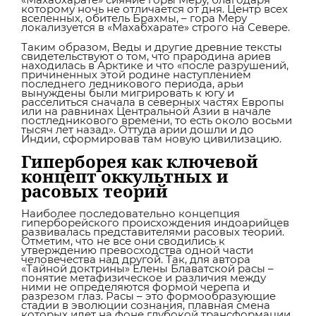
которому ночь не отличается от дня. Центр всех
вселенных, обитель Брахмы, – гора Меру
локализуется в «Махабхарате» строго на Севере.
Таким образом, Веды и другие древние тексты
свидетельствуют о том, что прародина ариев
находилась в Арктике и что «после разрушений,
причиненных этой родине наступлением
последнего ледникового периода, арьи
вынуждены были мигрировать к югу и
расселиться сначала в северных частях Европы
или на равнинах Центральной Азии в начале
постледникового времени, то есть около восьми
тысяч лет назад». Оттуда арии дошли и до
Индии, сформировав там новую цивилизацию.
Гиперборея как ключевой
концепт оккультных и
расовых теорий
Наиболее последовательно концепция
гиперборейского происхождения индоарийцев
развивалась представителями расовых теорий.
Отметим, что не все они сводились к
утверждению превосходства одной части
человечества над другой. Так, для автора
«Тайной доктрины» Елены Блаватской расы –
понятие метафизическое и различия между
ними не определяются формой черепа и
разрезом глаз. Расы – это формообразующие
стадии в эволюции сознания, плавная смена
которых идет на фоне глубокой трансформации