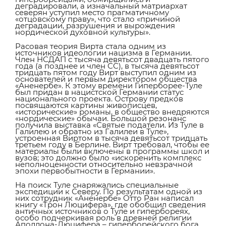
деградировали, а изначальный матриархат
северян уступил место прагматичному
«отцовскому праву», что стало «причиной
деградации, разрушения и вырождения
нордической духовной культуры».
Расовая теория Вирта стала одним из
источников идеологии нацизма в Германии.
Член НСДАП с тысяча девятьсот двадцать пятого
года (а позднее и член СС), в тысяча девятьсот
тридцать пятом году Вирт выступил одним из
основателей и первым директором общества
«Аненербе». К этому времени Гиперборее-Туле
был придан в нацистской Германии статус
национального проекта. Острову предков
посвящаются картины живописцев,
«исторические» романы, в общество внедряются
«нордические» обычаи. Большой резонанс
получила выставка «Святые податели. Из Туле в
Галилею и обратно из Галилеи в Туле»,
устроенная Виртом в тысяча девятьсот тридцать
третьем году в Берлине. Вирт требовал, чтобы ее
материалы были включены в программы школ и
вузов; это должно было «искоренить комплекс
неполноценности относительно невзрачной
эпохи первобытности в Германии».
На поиск Туле снаряжались специальные
экспедиции к Северу. По результатам одной из
них сотрудник «Аненербе» Отто Ран написал
книгу «Трон Люцифера», где обобщил сведения
античных источников о Туле и гипербореях,
особо подчеркивая роль в древней религии
Аполлона-Люцифера – гиперборейского бога