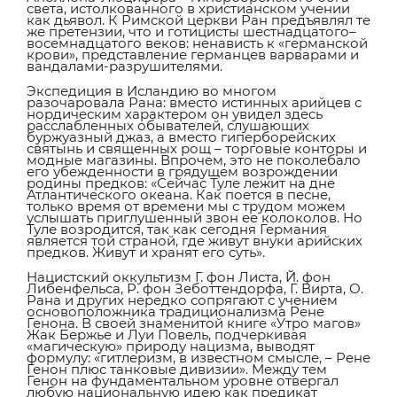
света, истолкованного в христианском учении
как дьявол. К Римской церкви Ран предъявлял те
же претензии, что и готицисты шестнадцатого–
восемнадцатого веков: ненависть к «германской
крови», представление германцев варварами и
вандалами-разрушителями.
Экспедиция в Исландию во многом
разочаровала Рана: вместо истинных арийцев с
нордическим характером он увидел здесь
расслабленных обывателей, слушающих
буржуазный джаз, а вместо гиперборейских
святынь и священных рощ – торговые конторы и
модные магазины. Впрочем, это не поколебало
его убежденности в грядущем возрождении
родины предков: «Сейчас Туле лежит на дне
Атлантического океана. Как поется в песне,
только время от времени мы с трудом можем
услышать приглушенный звон ее колоколов. Но
Туле возродится, так как сегодня Германия
является той страной, где живут внуки арийских
предков. Живут и хранят его суть».
Нацистский оккультизм Г. фон Листа, Й. фон
Либенфельса, Р. фон Зеботтендорфа, Г. Вирта, О.
Рана и других нередко сопрягают с учением
основоположника традиционализма Рене
Генона. В своей знаменитой книге «Утро магов»
Жак Бержье и Луи Повель, подчеркивая
«магическую» природу нацизма, выводят
формулу: «гитлеризм, в известном смысле, – Рене
Генон плюс танковые дивизии». Между тем
Генон на фундаментальном уровне отвергал
любую национальную идею как предикат