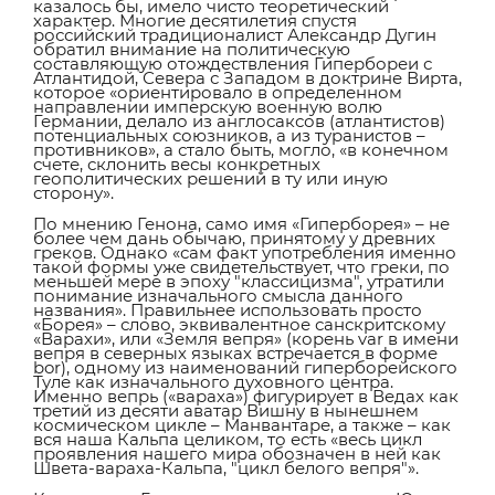
казалось бы, имело чисто теоретический
характер. Многие десятилетия спустя
российский традиционалист Александр Дугин
обратил внимание на политическую
составляющую отождествления Гипербореи с
Атлантидой, Севера с Западом в доктрине Вирта,
которое «ориентировало в определенном
направлении имперскую военную волю
Германии, делало из англосаксов (атлантистов)
потенциальных союзников, а из туранистов –
противников», а стало быть, могло, «в конечном
счете, склонить весы конкретных
геополитических решений в ту или иную
сторону».
По мнению Генона, само имя «Гиперборея» – не
более чем дань обычаю, принятому у древних
греков. Однако «сам факт употребления именно
такой формы уже свидетельствует, что греки, по
меньшей мере в эпоху "классицизма", утратили
понимание изначального смысла данного
названия». Правильнее использовать просто
«Борея» – слово, эквивалентное санскритскому
«Варахи», или «Земля вепря» (корень var в имени
вепря в северных языках встречается в форме
bor), одному из наименований гиперборейского
Туле как изначального духовного центра.
Именно вепрь («вараха») фигурирует в Ведах как
третий из десяти аватар Вишну в нынешнем
космическом цикле – Манвантаре, а также – как
вся наша Кальпа целиком, то есть «весь цикл
проявления нашего мира обозначен в ней как
Швета-вараха-Кальпа, "цикл белого вепря"».