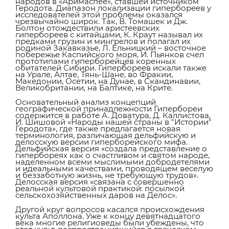
народов в «Аримаспее», ставшей источником
Геродота. Диапазон локализации гипербореев у
исследователей этой проблемы оказался
чрезвычайно широк. Так, В. Томашек и Дж.
Болтон отождествили аристеевских
гипербореев с китайцами, К. Краут называл их
предками грузин и мингрелов и полагал их
родиной Закавказье, Л. Ельницкий – восточное
побережье Каспийского моря, И. Пьянков счел
прототипами гиперборейцев коренных
обитателей Сибири. Гипербореев искали также
на Урале, Алтае, Тянь-Шане, во Фракии,
Македонии, Осетии, на Дунае, в Скандинавии,
Великобритании, на Балтике, на Крите.
Основательный анализ концепций
географической принадлежности Гипербореи
содержится в работе А. Доватура, Д. Каллистова,
И. Шишовой «Народы нашей страны в "Истории"
Геродота», где также предлагается новая
терминология, различающая дельфийскую и
делосскую версии гиперборейского мифа.
Дельфийская версия «создала представление о
гипербореях как о счастливом и святом народе,
наделенном всеми мыслимыми добродетелями
и идеальными качествами, проводящем веселую
и беззаботную жизнь, не требующую трудов».
Делосская версия «связана с совершенно
реальной культовой практикой: посылкой
сельскохозяйственных даров на Делос».
Другой круг вопросов касался происхождения
культа Аполлона. Уже к концу девятнадцатого
века многие религиоведы были убеждены, что