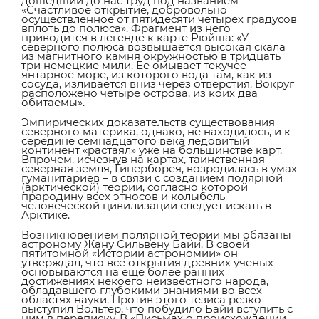
дошедший до нас труд под названием
«Счастливое открытие, добровольно
осуществленное от пятидесяти четырех градусов
вплоть до полюса». Фрагмент из него
приводится в легенде к карте Рюйша: «У
северного полюса возвышается высокая скала
из магнитного камня окружностью в тридцать
три немецкие мили. Ее омывает текучее
янтарное море, из которого вода там, как из
сосуда, изливается вниз через отверстия. Вокруг
расположено четыре острова, из коих два
обитаемы».
Эмпирических доказательств существования
северного материка, однако, не находилось, и к
середине семнадцатого века ледовитый
континент «растаял» уже на большинстве карт.
Впрочем, исчезнув на картах, таинственная
северная земля, Гиперборея, возродилась в умах
гуманитариев – в связи с созданием полярной
(арктической) теории, согласно которой
прародину всех этносов и колыбель
человеческой цивилизации следует искать в
Арктике.
Возникновением полярной теории мы обязаны
астроному Жану Сильвену Байи. В своей
пятитомной «Истории астрономии» он
утверждал, что все открытия древних ученых
основываются на еще более ранних
достижениях некоего неизвестного народа,
обладавшего глубокими знаниями во всех
областях науки. Против этого тезиса резко
выступил Вольтер, что побудило Байи вступить с
ним в переписку. В «Письмах о происхождении