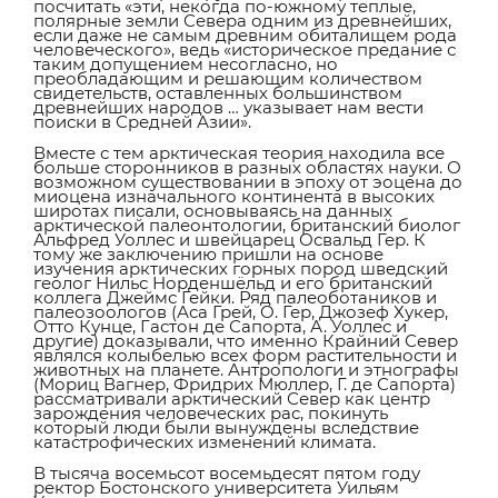
посчитать «эти, некогда по-южному теплые,
полярные земли Севера одним из древнейших,
если даже не самым древним обиталищем рода
человеческого», ведь «историческое предание с
таким допущением несогласно, но
преобладающим и решающим количеством
свидетельств, оставленных большинством
древнейших народов … указывает нам вести
поиски в Средней Азии».
Вместе с тем арктическая теория находила все
больше сторонников в разных областях науки. О
возможном существовании в эпоху от эоцена до
миоцена изначального континента в высоких
широтах писали, основываясь на данных
арктической палеонтологии, британский биолог
Альфред Уоллес и швейцарец Освальд Гер. К
тому же заключению пришли на основе
изучения арктических горных пород шведский
геолог Нильс Норденшёльд и его британский
коллега Джеймс Гейки. Ряд палеоботаников и
палеозоологов (Аса Грей, О. Гер, Джозеф Хукер,
Отто Кунце, Гастон де Сапорта, А. Уоллес и
другие) доказывали, что именно Крайний Север
являлся колыбелью всех форм растительности и
животных на планете. Антропологи и этнографы
(Мориц Вагнер, Фридрих Мюллер, Г. де Сапорта)
рассматривали арктический Север как центр
зарождения человеческих рас, покинуть
который люди были вынуждены вследствие
катастрофических изменений климата.
В тысяча восемьсот восемьдесят пятом году
ректор Бостонского университета Уильям