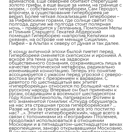
аримаспов. Еще севернее обитают стерегущие
золото грифы, а еще выше за ними, на границе с
морем, – собственно гипербореи. Сам Геродот,
впрочем, в существование гипербореев не
верил. Более четкая локализация Гипербореи –
за Рифейскими горами, где солнце светит по
полгода, другие же полгода стоит полярная
ночь, – приводится у Гелланика, Помпония Мелы
и Плиния Старшего. Гекатей Абдерский
помещал Гиперборею «напротив Кельтики на
океане», на острове «не меньше Сицилии»,
Пифей – в Альпах к северу от Дуная и так далее.
К концу античной эпохи былой пиетет перед
Гипербореей сменяется скепсисом и иронией. А
вскоре эта тема ушла на задворки
общественного сознания, сохранившись лишь в
качестве поэтической метафоры, радикально
изменившей коннотацию. Теперь это понятие
ассоциируется с ужасом перед угрозой с северо-
востока вкупе с презрением к варварам. С
девятого по шестнадцатый век эпитет
«гиперборейцы» относился по большей части к
русскому народу. Впервые он был применен к
русам, осадившим в восемьсот шестидесятом
году Константинополь, патриархом Фотием в
его знаменитой гомилии: «Откуда обрушилась
на нас эта страшная гроза гиперборейская? …
Разве не из-за грехов наших все это постигло
нас? ...». Эпитет «гиперборейский», чаще всего в
связи с топонимами из «Географии» Птолемея,
продолжал использоваться в отношении
Московии и в пятнадцатом–шестнадцатом веках
европейцами, заново открывавшими Московию.
В контексте «гиперборейской» проблематики