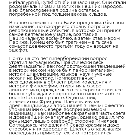
металлургии, культ огня и начало наук. Они стали
родоначальниками многих нынешних народов,
а их благословенная родина осталась
погребенной под толщей вековых льдов.
Вполне возможно, что Байи продолжил бы свои
изыскания, но вскоре его страну потрясли
революционные события, в которых он принял
самое деятельное участие, возглавив
Национальную ассамблею, а затем став мэром
Парижа. Конец его был трагичен – в тысяча
семьсот девяносто третьем году он взошел на
эшафот.
Почти на сто лет гиперборейский вопрос
утратил актуальность. Практически весь
девятнадцатый век господствующей тенденцией
в исторической науке был панориентализм:
истоки цивилизации, языков, науки ученые
искали на Востоке. Компаративные
исследования в области религиоведения и
истории философии, открытия в сфере
лингвистики, прежде всего санскритологии, все
больше убеждали сторонников гипотезы об ex
oriente lux в их правоте. Один из них,
знаменитый Фридрих Шлегель, изучая
древнеиндийский эпос, нашел в нем множество
упоминаний о Севере, воспринимаемом
индийцами как наиболее сакральная часть света
и древнейший очаг культуры, однако решил, что
речь идет лишь о северной стороне Гималаев.
Соглашаясь, что далекий Север красив и даже
способен к плодородию, Шлегель отказывался
последовать примеру тех, кто поторопился