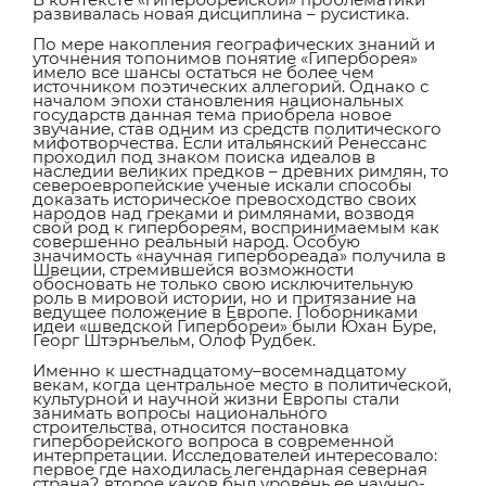
развивалась новая дисциплина – русистика.
По мере накопления географических знаний и
уточнения топонимов понятие «Гиперборея»
имело все шансы остаться не более чем
источником поэтических аллегорий. Однако с
началом эпохи становления национальных
государств данная тема приобрела новое
звучание, став одним из средств политического
мифотворчества. Если итальянский Ренессанс
проходил под знаком поиска идеалов в
наследии великих предков – древних римлян, то
североевропейские ученые искали способы
доказать историческое превосходство своих
народов над греками и римлянами, возводя
свой род к гипербореям, воспринимаемым как
совершенно реальный народ. Особую
значимость «научная гипербореада» получила в
Швеции, стремившейся возможности
обосновать не только свою исключительную
роль в мировой истории, но и притязание на
ведущее положение в Европе. Поборниками
идеи «шведской Гипербореи» были Юхан Буре,
Георг Штэрнъельм, Олоф Рудбек.
Именно к шестнадцатому–восемнадцатому
векам, когда центральное место в политической,
культурной и научной жизни Европы стали
занимать вопросы национального
строительства, относится постановка
гиперборейского вопроса в современной
интерпретации. Исследователей интересовало:
первое где находилась легендарная северная
страна? второе каков был уровень ее научно-