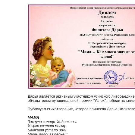
Дарья является активным участником усинского литобъединен
обладателем муниципальной премии "Успех", победительнице
Публикуем стихотворение, которое принесло Дарье Филитов
МАМА
Заснуло солнце. Ходит ночь
И ярко светит месяц.
Баюкает устало дочь
Мать молодая песней: