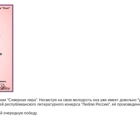
ия "Северная лира". Несмотря на свою молодость она уже имеет довольно "у
й республиканского литературного конкурса "Люблю Россию", её произведен
ой очередную победу.