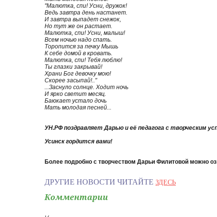
"Малютка, спи! Усни, дружок!
Ведь завтра день настанет.
И завтра выпадет снежок,
Но тут же он растает.
Малютка, спи! Усни, малыш!
Всем ночью надо спать.
Торопится за печку Мышь
К себе домой в кровать.
Малютка, спи! Тебя люблю!
Ты глазки закрывай!
Храни Бог девочку мою!
Скорее засыпай!.."
...Заснуло солнце. Ходит ночь
И ярко светит месяц.
Баюкает устало дочь
Мать молодая песней...
УН.РФ поздравляет Дарью и её педагога с творческим ус
Усинск гордится вами!
Более подробно с творчеством Дарьи Филитовой можно о
ДРУГИЕ НОВОСТИ ЧИТАЙТЕ
ЗДЕСЬ
Комментарии