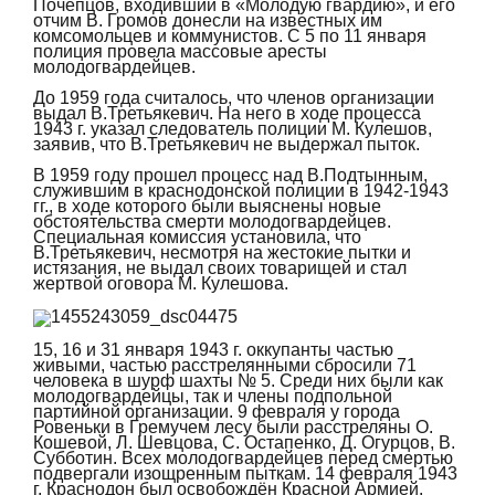
Почепцов, входивший в «Молодую гвардию», и его
отчим В. Громов донесли на известных им
комсомольцев и коммунистов. С 5 по 11 января
полиция провела массовые аресты
молодогвардейцев.
До 1959 года считалось, что членов организации
выдал В.Третьякевич. На него в ходе процесса
1943 г. указал следователь полиции М. Кулешов,
заявив, что В.Третьякевич не выдержал пыток.
В 1959 году прошел процесс над В.Подтынным,
служившим в краснодонской полиции в 1942-1943
гг., в ходе которого были выяснены новые
обстоятельства смерти молодогвардейцев.
Специальная комиссия установила, что
В.Третьякевич, несмотря на жестокие пытки и
истязания, не выдал своих товарищей и стал
жертвой оговора М. Кулешова.
15, 16 и 31 января 1943 г. оккупанты частью
живыми, частью расстрелянными сбросили 71
человека в шурф шахты № 5. Среди них были как
молодогвардейцы, так и члены подпольной
партийной организации. 9 февраля у города
Ровеньки в Гремучем лесу были расстреляны О.
Кошевой, Л. Шевцова, С. Остапенко, Д. Огурцов, В.
Субботин. Всех молодогвардейцев перед смертью
подвергали изощренным пыткам. 14 февраля 1943
г. Краснодон был освобождён Красной Армией.