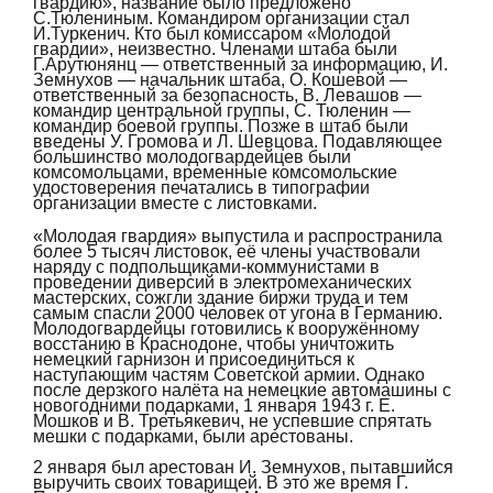
гвардию», название было предложено
С.Тюлениным. Командиром организации стал
И.Туркенич. Кто был комиссаром «Молодой
гвардии», неизвестно. Членами штаба были
Г.Арутюнянц — ответственный за информацию, И.
Земнухов — начальник штаба, О. Кошевой —
ответственный за безопасность, В. Левашов —
командир центральной группы, С. Тюленин —
командир боевой группы. Позже в штаб были
введены У. Громова и Л. Шевцова. Подавляющее
большинство молодогвардейцев были
комсомольцами, временные комсомольские
удостоверения печатались в типографии
организации вместе с листовками.
«Молодая гвардия» выпустила и распространила
более 5 тысяч листовок, её члены участвовали
наряду с подпольщиками-коммунистами в
проведении диверсий в электромеханических
мастерских, сожгли здание биржи труда и тем
самым спасли 2000 человек от угона в Германию.
Молодогвардейцы готовились к вооружённому
восстанию в Краснодоне, чтобы уничтожить
немецкий гарнизон и присоединиться к
наступающим частям Советской армии. Однако
после дерзкого налёта на немецкие автомашины с
новогодними подарками, 1 января 1943 г. Е.
Мошков и В. Третьякевич, не успевшие спрятать
мешки с подарками, были арестованы.
2 января был арестован И. Земнухов, пытавшийся
выручить своих товарищей. В это же время Г.