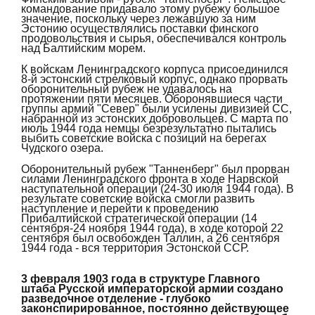
командование придавало этому рубежу большое
значение, поскольку через лежавшую за ним
Эстонию осуществлялись поставки финского
продовольствия и сырья, обеспечивался контроль
над Балтийским морем.
К войскам Ленинградского корпуса присоединился
8-й эстонский стрелковый корпус, однако прорвать
оборонительный рубеж не удавалось на
протяжении пяти месяцев. Оборонявшиеся части
группы армий "Север" были усилены дивизией СС,
набранной из эстонских добровольцев. С марта по
июль 1944 года немцы безрезультатно пытались
выбить советские войска с позиций на берегах
Чудского озера.
Оборонительный рубеж "Танненберг" был прорван
силами Ленинградского фронта в ходе Нарвской
наступательной операции (24-30 июля 1944 года). В
результате советские войска смогли развить
наступление и перейти к проведению
Прибалтийской стратегической операции (14
сентября-24 ноября 1944 года), в ходе которой 22
сентября был освобожден Таллин, а 26 сентября
1944 года - вся территория Эстонской ССР.
3 февраля 1903 года в структуре Главного
штаба Русской императорской армии создано
разведочное отделение - глубоко
законспирированное, постоянно действующее