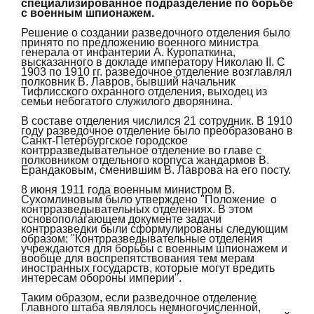
специализированное подразделение по борьбе
с военным шпионажем.
Решение о создании разведочного отделения было
принято по предложению военного министра
генерала от инфантерии А. Куропаткина,
высказанного в докладе императору Николаю II. С
1903 по 1910 гг. разведочное отделение возглавлял
полковник В. Лавров, бывший начальник
Тифлисского охранного отделения, выходец из
семьи небогатого служилого дворянина.
В составе отделения числился 21 сотрудник. В 1910
году разведочное отделение было преобразовано в
Санкт-Петербургское городское
контрразведывательное отделение во главе с
полковником отдельного корпуса жандармов В.
Ерандаковым, сменившим В. Лаврова на его посту.
8 июня 1911 года военным министром В.
Сухомлиновым было утверждено "Положение о
контрразведывательных отделениях. В этом
основополагающем документе задачи
контрразведки были сформулированы следующим
образом: "Контрразведывательные отделения
учреждаются для борьбы с военным шпионажем и
вообще для воспрепятствования тем мерам
иностранных государств, которые могут вредить
интересам обороны империи".
Таким образом, если разведочное отделение
Главного штаба являлось немногочисленной,