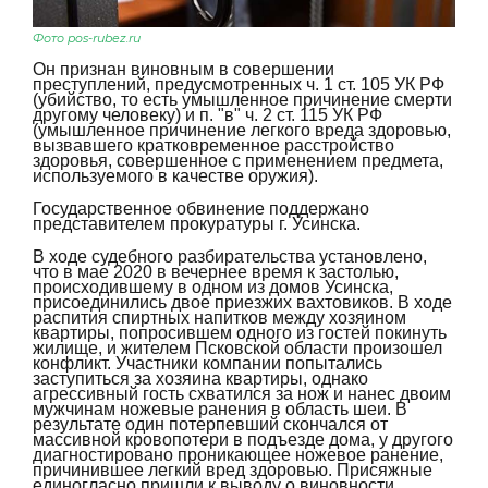
Фото pos-rubez.ru
Он признан виновным в совершении
преступлений, предусмотренных ч. 1 ст. 105 УК РФ
(убийство, то есть умышленное причинение смерти
другому человеку) и п. "в" ч. 2 ст. 115 УК РФ
(умышленное причинение легкого вреда здоровью,
вызвавшего кратковременное расстройство
здоровья, совершенное с применением предмета,
используемого в качестве оружия).
Государственное обвинение поддержано
представителем прокуратуры г. Усинска.
В ходе судебного разбирательства установлено,
что в мае 2020 в вечернее время к застолью,
происходившему в одном из домов Усинска,
присоединились двое приезжих вахтовиков. В ходе
распития спиртных напитков между хозяином
квартиры, попросившем одного из гостей покинуть
жилище, и жителем Псковской области произошел
конфликт. Участники компании попытались
заступиться за хозяина квартиры, однако
агрессивный гость схватился за нож и нанес двоим
мужчинам ножевые ранения в область шеи. В
результате один потерпевший скончался от
массивной кровопотери в подъезде дома, у другого
диагностировано проникающее ножевое ранение,
причинившее легкий вред здоровью. Присяжные
единогласно пришли к выводу о виновности