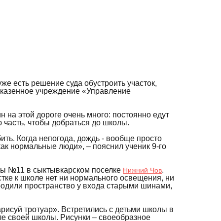
же есть решение суда обустроить участок,
ее казенное учреждение «Управление
на этой дороге очень много: постоянно едут
 часть, чтобы добраться до школы.
ить. Когда непогода, дождь - вообще просто
как нормальные люди», – пояснил ученик 9-го
олы №11 в сыктывкарском поселке
.
Нижний Чов
стке к школе нет ни нормального освещения, ни
ородили пространство у входа старыми шинами,
исуй тротуар». Встретились с детьми школы в
зле своей школы. Рисунки – своеобразное