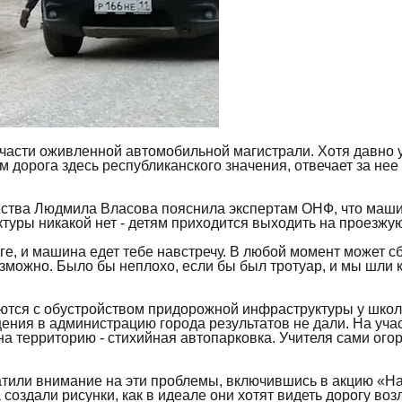
части оживленной автомобильной магистрали. Хотя давно у
ем дорога здесь республиканского значения, отвечает за н
ства Людмила Власова пояснила экспертам ОНФ, что машин 
туры никакой нет - детям приходится выходить на проезжую
е, и машина едет тебе навстречу. В любой момент может сб
возможно. Было бы неплохо, если бы был тротуар, и мы шли 
бьются с обустройством придорожной инфраструктуры у шк
щения в администрацию города результатов не дали. На уча
 на территорию - стихийная автопарковка. Учителя сами ог
тили внимание на эти проблемы, включившись в акцию «Нар
 создали рисунки, как в идеале они хотят видеть дорогу во