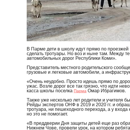
В Парме дети в школу идут прямо по проезжей 
сделать тротуары. Но воз и ныне там. Между т
автомобильных дорог Республики Коми».
Представитель местного родительского сообще
грузовые и легковые автомобили, а инфраструк
«Очень неудобно. Просто идешь прямо по дорог
ужас. Возле дорог все так грязно, что идти не
касса школы поселка
Омар Ибрагимов.
Парма
Также уже несколько лет родители и учителя 
Рейды экспертов ОНФ в 2019 и 2020 гг. и обра
тротуара, ни пешеходного перехода, а у входа
но это не помогает.
«В преддверии Дня защиты детей еще раз обра
Нижнем Чове, провели урок, на котором ребята