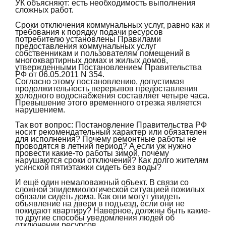
УК объясняют: есть необходимость выполнения
сложных работ.
Сроки отключения коммунальных услуг, равно как и
требования к порядку подачи ресурсов
потребителю установлены Правилами
предоставления коммунальных услуг
собственникам и пользователям помещений в
многоквартирных домах и жилых домов,
утвержденными Постановлением Правительства
РФ от 06.05.2011 N 354.
Согласно этому постановлению, допустимая
продолжительность перерывов предоставления
холодного водоснабжения составляет четыре часа.
Превышение этого временного отрезка является
нарушением.
Так вот вопрос: Постановление Правительства РФ
носит рекомендательный характер или обязателен
для исполнения? Почему ремонтные работы не
проводятся в летний период? А если уж нужно
провести какие-то работы зимой, почему
нарушаются сроки отключений? Как долго жителям
усинской пятиэтажки сидеть без воды?
И ещё один немаловажный объект. В связи со
слож
ной эпидемиологической с
итуацией пожилых
обязали сидеть дома. Как они могут увидеть
объявление на двери в подъезд, если они не
покидают квартиру? Наверное, должны быть какие-
то другие способы уведомления людей об
отключении ресурсов.