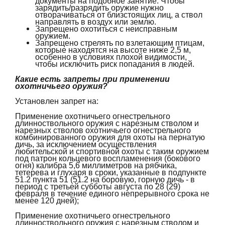
документы на подобное занятие. Чтобы
зарядить/разрядить оружие нужно
отворачиваться от близстоящих лиц, а ствол
направлять в воздух или землю.
Запрещено охотиться с неисправным
оружием.
Запрещено стрелять по взлетающим птицам,
которые находятся на высоте ниже 2,5 м,
особенно в условиях плохой видимости,
чтобы исключить риск попадания в людей.
Какие есть запреты при применении
охотничьего оружия?
Установлен запрет на:
Применение охотничьего огнестрельного
длинноствольного оружия с нарезным стволом и
нарезных стволов охотничьего огнестрельного
комбинированного оружия для охоты на пернатую
дичь, за исключением осуществления
любительской и спортивной охоты с таким оружием
под патрон кольцевого воспламенения (бокового
огня) калибра 5,6 миллиметров на рябчика,
тетерева и глухаря в сроки, указанные в подпункте
51.2 пункта 51 (51.2 на боровую, горную дичь - в
период с третьей субботы августа по 28 (29)
февраля в течение единого непрерывного срока не
менее 120 дней);
Применение охотничьего огнестрельного
длинноствольного оружия с нарезным стволом и