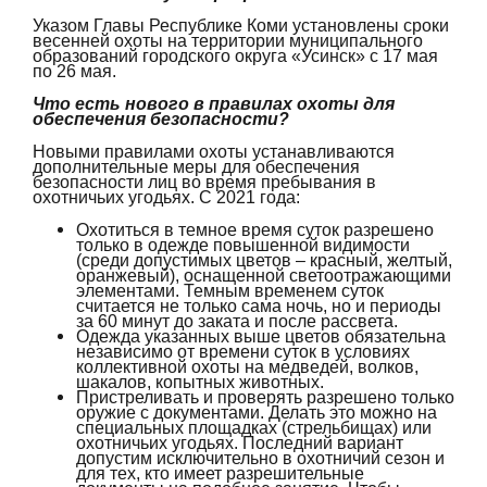
Указом Главы Республике Коми установлены сроки
весенней охоты на территории муниципального
образований городского округа «Усинск» с 17 мая
по 26 мая.
Что есть нового в правилах охоты для
обеспечения безопасности?
Новыми правилами охоты устанавливаются
дополнительные меры для обеспечения
безопасности лиц во время пребывания в
охотничьих угодьях. С 2021 года:
Охотиться в темное время суток разрешено
только в одежде повышенной видимости
(среди допустимых цветов – красный, желтый,
оранжевый), оснащенной светоотражающими
элементами. Темным временем суток
считается не только сама ночь, но и периоды
за 60 минут до заката и после рассвета.
Одежда указанных выше цветов обязательна
независимо от времени суток в условиях
коллективной охоты на медведей, волков,
шакалов, копытных животных.
Пристреливать и проверять разрешено только
оружие с документами. Делать это можно на
специальных площадках (стрельбищах) или
охотничьих угодьях. Последний вариант
допустим исключительно в охотничий сезон и
для тех, кто имеет разрешительные