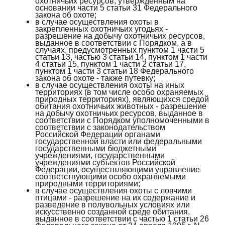
охотничьих ресурсов, утвержденным на
основании части 5 статьи 31 Федерального
закона об охоте;
в случае осуществления охоты в
закрепленных охотничьих угодьях -
разрешение на добычу охотничьих ресурсов,
выданное в соответствии с Порядком, а в
случаях, предусмотренных пунктом 1 части 5
статьи 13, частью 3 статьи 14, пунктом 1 части
4 статьи 15, пунктом 1 части 2 статьи 17,
пунктом 1 части 3 статьи 18 Федерального
закона об охоте - также путевку;
в случае осуществления охоты на иных
территориях (в том числе особо охраняемых
природных территориях), являющихся средой
обитания охотничьих животных - разрешение
на добычу охотничьих ресурсов, выданное в
соответствии с Порядком уполномоченными в
соответствии с законодательством
Российской Федерации органами
государственной власти или федеральными
государственными бюджетными
учреждениями, государственными
учреждениями субъектов Российской
Федерации, осуществляющими управление
соответствующими особо охраняемыми
природными территориями;
в случае осуществления охоты с ловчими
птицами - разрешение на их содержание и
разведение в полувольных условиях или
искусственно созданной среде обитания,
выданное в соответствии с частью 1 статьи 26