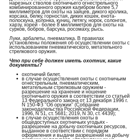
нарезных стволов охотничьего огнестрельного
комбинированного оружия калибром более 5,7
миллиметров для охоты на зайцев, дикого кролика,
корсака, белку, горностая, диких кошек, енота-
полоскуна, колонка, куниц, летягу, норок, солонгоя,
харзу, хорей - более 8 миллиметров для охоты на
сурков, бобров, барсука, росомаху, рысь.
Луки, арбалеты, пневматика. В правилах
установлены положения об осуществлении охоты с
использованием пневматического, метательного
стрелкового оружия.
Что при себе должен иметь охотник, какие
документы?
охотничий билет,
в случае осуществления охоты с охотничьим
огнестрельным, пневматическим,
метательным стрелковым оружием -
разрешение на хранение и ношение
охотничьего оружия в соответствии со статьей
13 Федерального закона от 13 декабря 1996 г.
N 150-ФЗ "Об оружии" (Собрание
законодательства Российской Федерации,
1996, N 51, ст. 5681; 2019, N 30, ст. 4439);
в случае осуществления охоты в
общедоступных охотничьих угодьях -
разрешение на добычу охотничьих ресурсов,
выданное в соответствии с порядком
оформления и выдачи разрешений на добычу