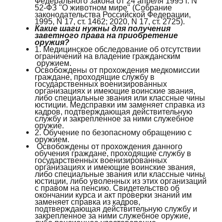
Федерального закона от 24 апреля 1995 г. N
52-ФЗ "О животном мире" (Собрание
законодательства Российской Федерации,
1995, N 17, ст. 1462; 2020, N 17, ст. 2725).
Какие шаги нужны для получения
заветного права на приобретение
оружия?
1. Медицинское обследование об отсутствии
ограничений на владение гражданским
оружием.
Освобождены от прохождения медкомиссии
граждане, проходящие службу в
государственных военизированных
организациях и имеющие воинские звания,
либо специальные звания или классные чины
юстиции. Медсправки им заменяет справка из
кадров, подтверждающая действительную
службу и закрепленное за ними служебное
оружие.
2. Обучение по безопасному обращению с
оружием.
Освобождены от прохождения данного
обучения граждане, проходящие службу в
государственных военизированных
организациях и имеющие воинские звания,
либо специальные звания или классные чины
юстиции, либо уволенных из этих организаций
с правом на пенсию. Свидетельство об
окончании курса и акт проверки знаний им
заменяет справка из кадров,
подтверждающая действительную службу и
закрепленное за ними служебное оружие,