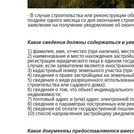
-
В случае строительства или реконструкции о
позднее одного месяца со дня окончания стро
заявление на получение уведомление об оконч
Какие сведения должны содержаться в ув
1) фамилия, имя, отчество (при наличии), мес
2) наименование и место нахождения застройщ
регистрации юридического лица в едином гос
случая, если заявителем является иностранно
3) кадастровый номер земельного участка (при
4) сведения о праве застройщика на земельный 
5) сведения о виде разрешенного использовани
строительства или садового дома);
6) сведения о том, что объект индивидуально
недвижимости;
7) почтовый адрес и (или) адрес электронной п
8) сведения о параметрах построенных или ре
9) сведения об оплате государственной пошли
10) способ направления застройщику уведомле
Какие документы предоставляются вмес