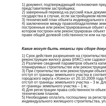
1) документ, подтверждающий полномочия пред
представителем застройщика;
2) заверенный перевод на русский язык докуме
государства в случае, если застройщиком явля
3) технический план объекта индивидуального 
4) заключенное между правообладателями земе
построенные или реконструированные объект и
котором построен или реконструирован объект
праве общей долевой собственности или на пр
Какие могут быть нюансы при сборе доку
1) Срок действия разрешения на строительство
реконструкции жилого дома (ИЖС) или садового
2) Различие сведений параметров объекта кап
планируемых строительстве или реконструкции
3) При строительстве или реконструкции объе
отступ от границы земельного участка в соот
городского округа «Усинск» от 20.10.2009 го
отступ от границы земельного участка – 3 м. 
от границы земельного участка – 1 м.;
4) Для регистрации права собственности объе
техническим планом,
5) Необходимо оплатить госпошлину за регист
индивидуального жилищного строительства, уп