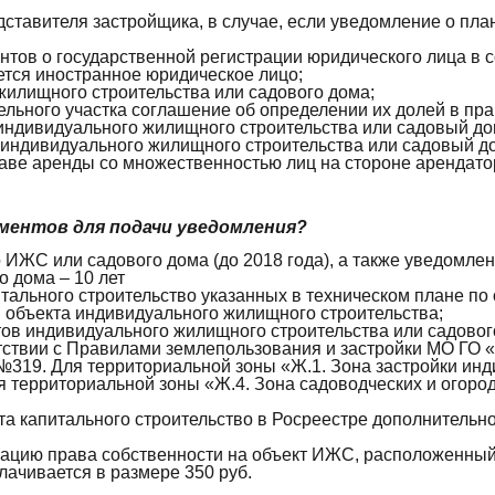
ставителя застройщика, в случае, если уведомление о пл
нтов о государственной регистрации юридического лица в 
ется иностранное юридическое лицо;
жилищного строительства или садового дома;
льного участка соглашение об определении их долей в пр
ндивидуального жилищного строительства или садовый дом 
 индивидуального жилищного строительства или садовый д
аве аренды со множественностью лиц на стороне арендато
ментов для подачи уведомления?
 ИЖС или садового дома (до 2018 года), а также уведомле
 дома – 10 лет
итального строительство указанных в техническом плане п
 объекта индивидуального жилищного строительства;
ктов индивидуального жилищного строительства или садов
ветствии с Правилами землепользования и застройки МО ГО
да №319. Для территориальной зоны «Ж.1. Зона застройки
Для территориальной зоны «Ж.4. Зона садоводческих и ого
кта капитального строительство в Росреестре дополнительн
рацию права собственности на объект ИЖС, расположенный
лачивается в размере 350 руб.